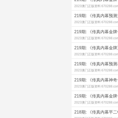
2023澳门正版资料 670288.co
219期: 《传真内幕预
2023澳门正版资料 670288.co
219期: 《传真内幕金
2023澳门正版资料 670288.co
219期: 《传真内幕金
2023澳门正版资料 670288.co
219期: 《传真内幕预
2023澳门正版资料 670288.co
219期: 《传真内幕神
2023澳门正版资料 670288.co
219期: 《传真内幕金
2023澳门正版资料 670288.co
218期: 《传真内幕平