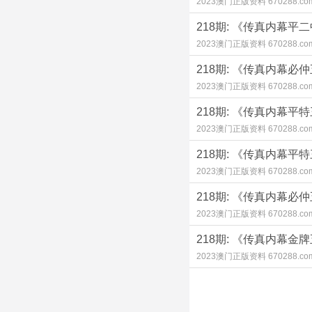
2023澳门正版资料 670288.co
218期: 《传真内幕平
2023澳门正版资料 670288.co
218期: 《传真内幕必
2023澳门正版资料 670288.co
218期: 《传真内幕平
2023澳门正版资料 670288.co
218期: 《传真内幕平
2023澳门正版资料 670288.co
218期: 《传真内幕必
2023澳门正版资料 670288.co
218期: 《传真内幕金
2023澳门正版资料 670288.co