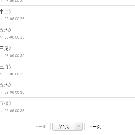
m
08-06 00:35
二中二》
m
08-06 00:35
仲五玛》
m
08-06 00:35
特三尾》
m
08-06 00:35
特三肖》
m
08-06 00:35
仲五玛》
m
08-06 00:35
牌五俏》
m
08-06 00:35
上一页
第1页
下一页