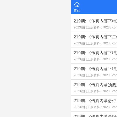
首页
219期: 《传真内幕平
2023澳门正版资料 670288.co
219期: 《传真内幕平
2023澳门正版资料 670288.co
219期: 《传真内幕平
2023澳门正版资料 670288.co
219期: 《传真内幕平
2023澳门正版资料 670288.co
219期: 《传真内幕预
2023澳门正版资料 670288.co
219期: 《传真内幕必
2023澳门正版资料 670288.co
219期: 《传真内幕金